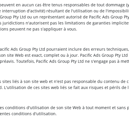
e peuvent en aucun cas être tenus responsables de tout dommage (y
nterruption d'activité) résultant de l'utilisation ou de l'impossibil
 Group Pty Ltd ou un représentant autorisé de Pacific Ads Group Pty
juridictions n'autorisent pas les limitations de garanties implicites
ions peuvent ne pas s'appliquer à vous.
cific Ads Group Pty Ltd pourraient inclure des erreurs techniques
son site Web est exact, complet ou à jour. Pacific Ads Group Pty L
réavis. Toutefois, Pacific Ads Group Pty Ltd ne s'engage pas à met
 sites liés à son site web et n'est pas responsable du contenu de ce
 L'utilisation de ces sites web liés se fait aux risques et périls de l'
tes conditions d'utilisation de son site Web à tout moment et sans p
entes conditions d'utilisation.